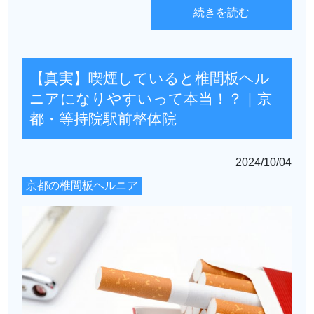
続きを読む
【真実】喫煙していると椎間板ヘル
ニアになりやすいって本当！？｜京
都・等持院駅前整体院
2024/10/04
京都の椎間板ヘルニア