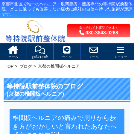
京都市北区で唯一のヘルニア・股関節痛・膝痛専門の等持院駅前整体
院。どこに通っても改善しない症状に絶対の自信を持った施術が定評
です。
080-3848-0268
ホーム
お客様の声
ライン
メール
メニュー
京都の椎間板ヘルニア
TOP
ブログ
等持院駅前整体院のブログ
(京都の椎間板ヘルニア)
椎間板ヘルニアの痛みで周りから歩
き方がおかしいと言われたあなたへ